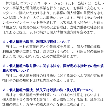
株式会社 ヴァンテムコーポレーション（以下、当社）は、当社レ
ンタル事業及び通信販売事業を行うにあたり、お客様に安心してレ
ンタル・ご購入いただけるよう、お客様の個人情報の重要性をきち
んと認識した上で、大切にお取扱いいたします。当社は予約受付セ
ンターやインターネット等を通じて、お客様よりお預かりした個人
情報及び、従業員の個人情報の安全管理は、当社の重要な社会的責
任であると捉え、以下に掲げる個人情報保護方針を定めます。
１．個人情報の取得、利用及び提供について
当社は、当社の事業内容と企業規模を考慮し、個人情報の取得、
利用及び提供に際しては、適切に行うものとし、利用目的の範囲を
超えた取り扱いは行わないための措置を講じます。
２．個人情報の取り扱いに関する法令、国が定める指針その他の規
範の遵守について
当社は、個人情報保護の取り扱いに関する法令および国が定める
指針その他の規範および社内規定を遵守します。
３．個人情報の漏洩、滅失又は毀損の防止及び是正について
当社は、個人情報の安全対策について細心の注意をはらいます。
個人情報を扱う責任者を設置し、個人情報に関する漏洩、滅失又は
毀損の防止と、万が一の際の速やかな是正に努めます。