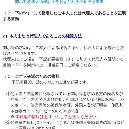
開示対象個人情報訂正等および利用停止等請求書
（２）
下の”c）”にて指定したご本人または代理人であることを証明
する書類
c）本人または代理人であることの確認方法
開示等の求めは、ご本人による場合のほか、代理人による場合も受
けさせて頂きます。
代理人による場合、下記必要書類（１）に加えて代理人を証明する
書類（２）を同封の上、担当窓口にご郵送ください。
（１）
ご本人確認のための書類
下記項目①、②のそれぞれ1通が必要です。
①
開示等の申請書に記載されている開示等を求める方の氏名及び
住所と同一の氏名および住所が記載されている 運転免許証、パ
スポート、健康保険の被保険者証、外国人登録証明書、住民基
本台帳カード のコピーのいずれか1通
※ 本籍地の情報は塗りつぶしてお送りください。
②
住民票の写し(コピーは不可) または外国人登録原票の写し(コピ
ーは不可) のいずれか1通