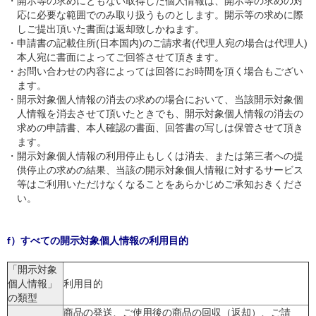
・
開示等の求めにともない取得した個人情報は、開示等の求めの対
応に必要な範囲でのみ取り扱うものとします。開示等の求めに際
しご提出頂いた書面は返却致しかねます。
・
申請書の記載住所(日本国内)のご請求者(代理人宛の場合は代理人)
本人宛に書面によってご回答させて頂きます。
・
お問い合わせの内容によっては回答にお時間を頂く場合もござい
ます。
・
開示対象個人情報の消去の求めの場合において、当該開示対象個
人情報を消去させて頂いたときでも、開示対象個人情報の消去の
求めの申請書、本人確認の書面、回答書の写しは保管させて頂き
ます。
・
開示対象個人情報の利用停止もしくは消去、または第三者への提
供停止の求めの結果、当該の開示対象個人情報に対するサービス
等はご利用いただけなくなることをあらかじめご承知おきくださ
い。
f）すべての開示対象個人情報の利用目的
「開示対象
個人情報」
利用目的
の類型
商品の発送、ご使用後の商品の回収（返却）、ご請