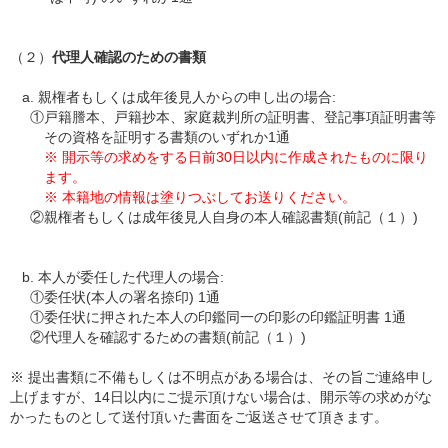
（２）
代理人確認のための書類
a.
親権者もしくは成年後見人からの申し出の場合:
①
戸籍謄本、戸籍抄本、家庭裁判所の証明書、登記事項証明書等
その資格を証明する書類のいずれか1通
※ 開示等の求めをする日前30日以内に作成されたものに限り
ます。
※ 本籍地の情報は塗りつぶしてお送りください。
②
親権者もしくは成年後見人自身の本人確認書類(前記（１）)
b.
本人が委任した代理人の場合:
①
委任状(本人の署名捺印) 1通
①
委任状に押された本人の印鑑同一の印影の印鑑証明書 1通
②
代理人を確認するための書類(前記（１）)
※ 提出書類に不備もしくは不明点がある場合は、その旨ご連絡申し
上げますが、14日以内にご提示頂けない場合は、開示等の求めがな
かったものとして送付頂いた書面をご返送させて頂きます。