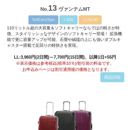
13
No.
ヴァンテムMT
SoftCarryType
1 SIZE
1 COLOR
110リットル超の大容量＆ソフトキャリーならではの軽さが特
徴、スタイリッシュなデザインのソフトキャリー登場！ 拡張機
能で更に容量アップが可能、石畳や絨毯の上にも強いダブルキ
ャスター搭載で足回りの軽快さを実現。
LL:3,960円(2日間)～7,700円(15日間)、以降1日+55円
※表示価格は参考税込(税率10％)/割引前の料金です。
お申込みページは割引適用後の価格となります。
商品詳細