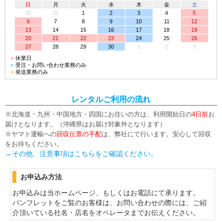
日
月
火
水
木
金
土
30
31
1
2
3
4
5
6
7
8
9
10
11
12
13
14
15
16
17
18
19
20
21
22
23
24
25
26
27
28
29
30
1
2
3
■
休業日
■
受注・お問い合わせ業務のみ
■
発送業務のみ
レンタルご利用の流れ
※北海道・九州・中国地方・四国にお住いの方は、利用開始日の
4日前
お
届けとなります。（沖縄県はお届け対象外となります）
※ヤマト運輸への
回収伝票の手配
は、弊社にて行います。安心して回収
をお待ちください。
→その他、注意事項はこちらをご確認ください。
お申込み方法
お申込みは当ホームページ、もしくはお電話にて承ります。
パンフレットをご覧のお客様は、お問い合わせの際には、ご紹
介頂いている社名・店名をオペレータまでお伝えください。