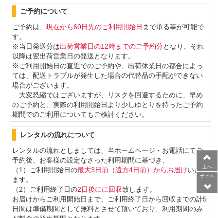
ご予約について
ご予約は、
現在から60日先のご利用開始日
まで承る事が可能で
す。
※当日発送分は
出荷営業日の
12時までのご予約分
となり、それ
以降は翌出荷営業日の発送となります。
※ご利用開始日の直近でのご予約や、出荷休業日の都合によっ
ては、配送トラブルが発生した場合の
代替品の手配ができない
場合がございます。
大変恐縮ではございますが、リスクを回避するために、早め
のご予約と、実際の利用開始日より少しゆとりを持ったご予約
期間でのご利用についてもご検討ください。
レンタルの流れについて
レンタルの流れとしましては、当ホームページ・お電話にてご
予約後、お客様の設定なさった利用期間に基づき、
上へ
（1）ご利用開始日の
最大3日前（遠方4日前）からお届け
いたし
ナビへ
ます。
（2）ご利用終了日の
2日後にに回収
致します。
お届けからご利用開始日まで、ご利用終了日から回収までの計5
日間は準備期間として無料とさせて頂いており、利用期間のみ