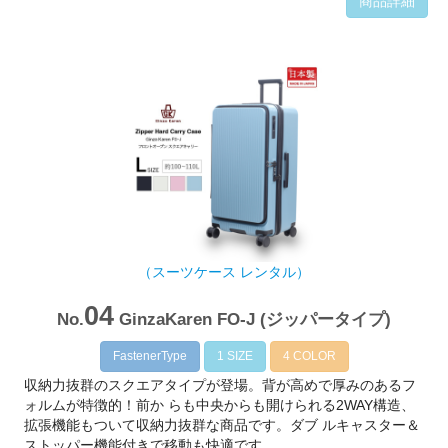
商品詳細
（スーツケース レンタル）
04
No.
GinzaKaren FO-J (ジッパータイプ)
FastenerType
1 SIZE
4 COLOR
収納力抜群のスクエアタイプが登場。背が高めで厚みのあるフ
ォルムが特徴的！前か らも中央からも開けられる2WAY構造、
拡張機能もついて収納力抜群な商品です。ダブ ルキャスター＆
ストッパー機能付きで移動も快適です。