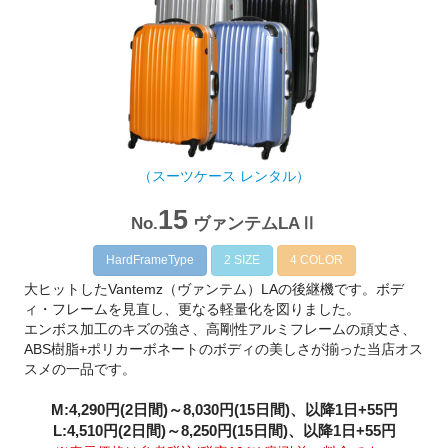
（スーツケース レンタル）
15
No.
ヴァンテムLAⅡ
HardFrameType
2 SIZE
4 COLOR
大ヒットしたVantemz（ヴァンテム）LAの後継機です。ボデ
ィ・フレームを見直し、更なる軽量化を図りました。
エンボス加工のキズの強さ、高剛性アルミフレームの頑丈さ、
ABS樹脂+ポリカーボネートのボディの美しさが揃った当店オス
スメの一品です。
M:4,290円(2日間)～8,030円(15日間)、以降1日+55円
L:4,510円(2日間)～8,250円(15日間)、以降1日+55円