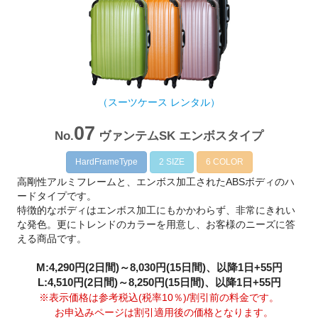
（スーツケース レンタル）
07
No.
ヴァンテムSK エンボスタイプ
HardFrameType
2 SIZE
6 COLOR
高剛性アルミフレームと、エンボス加工されたABSボディのハ
ードタイプです。
特徴的なボディはエンボス加工にもかかわらず、非常にきれい
な発色。更にトレンドのカラーを用意し、お客様のニーズに答
える商品です。
M:4,290円(2日間)～8,030円(15日間)、以降1日+55円
L:4,510円(2日間)～8,250円(15日間)、以降1日+55円
※表示価格は参考税込(税率10％)/割引前の料金です。
お申込みページは割引適用後の価格となります。