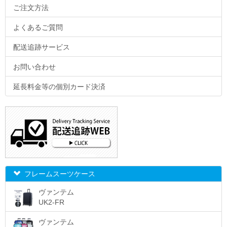
ご注文方法
12日
7,227
13日
7,425
よくあるご質問
14日
7,623
配送追跡サービス
15日
7,821
お問い合わせ
16日
7,870
延長料金等の個別カード決済
17日
7,920
18日
7,969
19日
8,019
20日
8,068
21日
8,118
フレームスーツケース
22日
8,167
ヴァンテム
23日
8,217
UK2-FR
24日
8,266
ヴァンテム