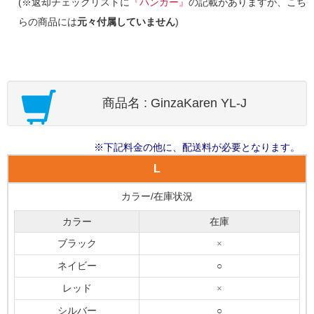
(※返却チェックリストに
『ハンガー』
の記載がありますが、こち
らの商品には
元々付属していません
)
商品名 : GinzaKaren YL-J
※下記料金の他に、配送料が必要となります。
L
カラー/在庫状況
カラー
在庫
ブラック
×
ネイビー
○
レッド
×
シルバー
○