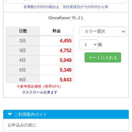
在庫数が日付の場合は、当社発送日がその日付から有
GinzaKaren YL-J L
日数
料金
2日
4,455
個
3日
4,752
4日
5,049
5日
5,346
6日
5,643
※参考税込価格（税率10％）
7日
5,940
※スクロール出来ます
8日
6,237
9日
6,534
ご利用案内ガイド
10日
6,831
お申込みの前に
11日
7,029