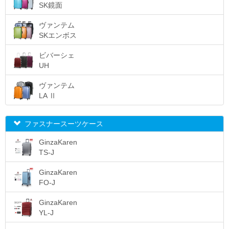
25日
8,316
SK鏡面
26日
8,365
ヴァンテム
27日
8,415
SKエンボス
28日
8,464
ビバーシェ
UH
29日
8,514
30日
8,563
ヴァンテム
LA Ⅱ
31日
8,613
以降1日
49
ファスナースーツケース
GinzaKaren
TS-J
GinzaKaren
FO-J
GinzaKaren
YL-J