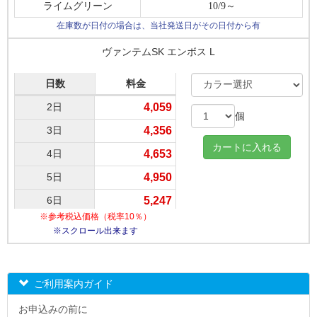
17日
7,326
ライムグリーン
10/9～
18日
7,375
在庫数が日付の場合は、当社発送日がその日付から有
19日
7,425
ヴァンテムSK エンボス L
20日
7,474
日数
料金
21日
7,524
2日
4,059
個
22日
7,573
3日
4,356
23日
7,623
4日
4,653
24日
7,672
5日
4,950
25日
7,722
6日
5,247
26日
7,771
※参考税込価格（税率10％）
7日
5,544
※スクロール出来ます
27日
7,821
8日
5,841
28日
7,870
9日
6,138
29日
7,920
ご利用案内ガイド
10日
6,435
30日
7,969
お申込みの前に