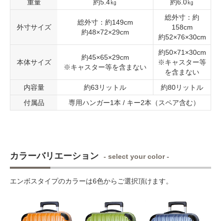
重量
約5.4㎏
約6.0㎏
総外寸：約
総外寸：約149cm
外寸サイズ
158cm
約48×72×29cm
約52×76×30cm
約50×71×30cm
約45×65×29cm
本体サイズ
※キャスター等
※キャスター等を含まない
を含まない
内容量
約63リットル
約80リットル
付属品
専用ハンガー1本 / キー2本（スペア含む）
カラーバリエーション
- select your color -
エンボスタイプのカラーは6色からご選択頂けます。