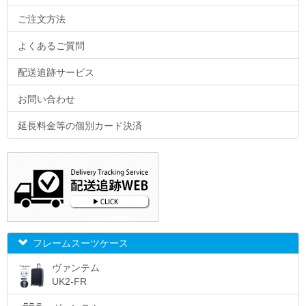
11日
6,633
31日
8,019
ご注文方法
12日
6,831
以降1日
49
13日
7,029
よくあるご質問
14日
7,227
配送追跡サービス
15日
7,425
お問い合わせ
16日
7,474
延長料金等の個別カード決済
17日
7,524
18日
7,573
19日
7,623
20日
7,672
21日
7,722
フレームスーツケース
22日
7,771
ヴァンテム
23日
7,821
UK2-FR
24日
7,870