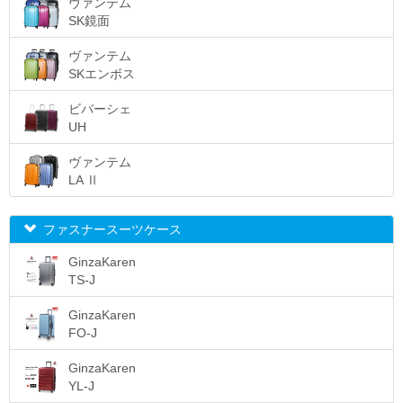
ヴァンテム
25日
7,920
SK鏡面
26日
7,969
ヴァンテム
27日
8,019
SKエンボス
28日
8,068
ビバーシェ
UH
29日
8,118
30日
8,167
ヴァンテム
LA Ⅱ
31日
8,217
以降1日
49
ファスナースーツケース
GinzaKaren
TS-J
GinzaKaren
FO-J
GinzaKaren
YL-J