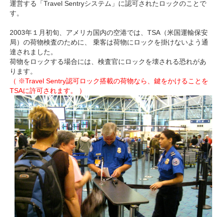
運営する「Travel Sentryシステム」に認可されたロックのことで
す。
2003年１月初旬、アメリカ国内の空港では、TSA（米国運輸保安
局）の荷物検査のために、 乗客は荷物にロックを掛けないよう通
達されました。
荷物をロックする場合には、検査官にロックを壊される恐れがあ
ります。
（ ※Travel Sentry認可ロック搭載の荷物なら、鍵をかけることを
TSAに許可されます。 ）