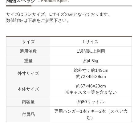
商品スペック
- Product Spec -
サイズはワンサイズ、Lサイズのみとなっております。
数値詳細は下表をご参照下さい。
サイズ
Lサイズ
適用泊数
1週間以上利用
重量
約4.5㎏
総外寸：約149cm
外寸サイズ
約72×48×29cm
約67×46×29cm
本体サイズ
※キャスター等を含まない
内容量
約80リットル
専用ハンガー1本 / キー2本（スペア含
付属品
む）