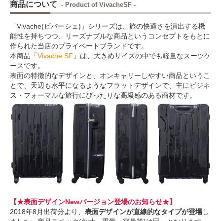
商品について
- Product of VivacheSF -
「Vivache(ビバーシェ)」シリーズは、旅の快適さを演出する機
能性を持ちつつ、リーズナブルな商品というコンセプトをもとに
作られた当店のプライベートブランドです。
本商品「
Vivache SF
」は、大きめサイズの中でも軽量なスーツケ
ースです。
表面の特徴的なデザインと、オンキャリーしやすい商品というこ
とで、天辺も水平になるようなフラットデザインで、主にビジネ
ス・フォーマルな旅行にぴったりな高級感のある商材です。
【★表面デザインNewバージョン登場のお知らせ★】
2018年8月出荷分より、
表面デザインが直線的なタイプが登場
し