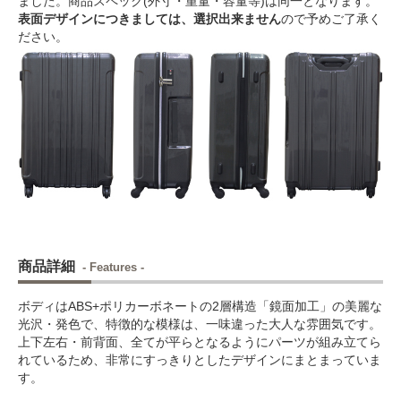
ました。商品スペック(外寸・重量・容量等)は同一となります。
表面デザインにつきましては、選択出来ません
ので予めご了承く
ださい。
商品詳細
- Features -
ボディはABS+ポリカーボネートの2層構造「鏡面加工」の美麗な
光沢・発色で、特徴的な模様は、一味違った大人な雰囲気です。
上下左右・前背面、全てが平らとなるようにパーツが組み立てら
れているため、非常にすっきりとしたデザインにまとまっていま
す。