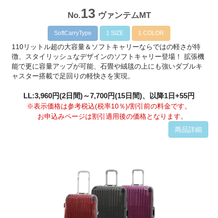
13
No.
ヴァンテムMT
SoftCarryType
1 SIZE
1 COLOR
110リットル超の大容量＆ソフトキャリーならではの軽さが特
徴、スタイリッシュなデザインのソフトキャリー登場！ 拡張機
能で更に容量アップが可能、石畳や絨毯の上にも強いダブルキ
ャスター搭載で足回りの軽快さを実現。
LL:3,960円(2日間)～7,700円(15日間)、以降1日+55円
※表示価格は参考税込(税率10％)/割引前の料金です。
お申込みページは割引適用後の価格となります。
商品詳細