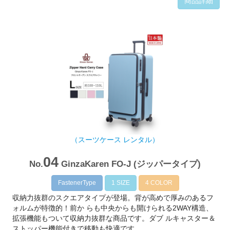
商品詳細
（スーツケース レンタル）
04
No.
GinzaKaren FO-J (ジッパータイプ)
FastenerType
1 SIZE
4 COLOR
収納力抜群のスクエアタイプが登場。背が高めで厚みのあるフ
ォルムが特徴的！前か らも中央からも開けられる2WAY構造、
拡張機能もついて収納力抜群な商品です。ダブ ルキャスター＆
ストッパー機能付きで移動も快適です。