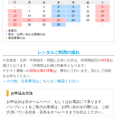
日
月
火
水
木
金
土
30
31
1
2
3
4
5
6
7
8
9
10
11
12
13
14
15
16
17
18
19
20
21
22
23
24
25
26
27
28
29
30
1
2
3
■
休業日
■
受注・お問い合わせ業務のみ
■
発送業務のみ
レンタルご利用の流れ
※北海道・九州・中国地方・四国にお住いの方は、利用開始日の
4日前
お
届けとなります。（沖縄県はお届け対象外となります）
※ヤマト運輸への
回収伝票の手配
は、弊社にて行います。安心して回収
をお待ちください。
→その他、注意事項はこちらをご確認ください。
お申込み方法
お申込みは当ホームページ、もしくはお電話にて承ります。
パンフレットをご覧のお客様は、お問い合わせの際には、ご紹
介頂いている社名・店名をオペレータまでお伝えください。