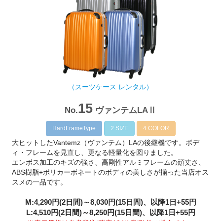
（スーツケース レンタル）
15
No.
ヴァンテムLAⅡ
HardFrameType
2 SIZE
4 COLOR
大ヒットしたVantemz（ヴァンテム）LAの後継機です。ボデ
ィ・フレームを見直し、更なる軽量化を図りました。
エンボス加工のキズの強さ、高剛性アルミフレームの頑丈さ、
ABS樹脂+ポリカーボネートのボディの美しさが揃った当店オス
スメの一品です。
M:4,290円(2日間)～8,030円(15日間)、以降1日+55円
L:4,510円(2日間)～8,250円(15日間)、以降1日+55円