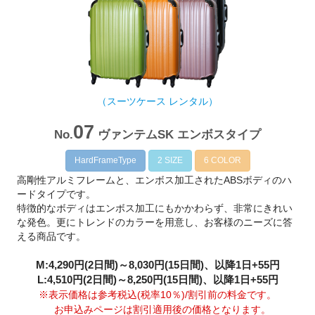
（スーツケース レンタル）
07
No.
ヴァンテムSK エンボスタイプ
HardFrameType
2 SIZE
6 COLOR
高剛性アルミフレームと、エンボス加工されたABSボディのハ
ードタイプです。
特徴的なボディはエンボス加工にもかかわらず、非常にきれい
な発色。更にトレンドのカラーを用意し、お客様のニーズに答
える商品です。
M:4,290円(2日間)～8,030円(15日間)、以降1日+55円
L:4,510円(2日間)～8,250円(15日間)、以降1日+55円
※表示価格は参考税込(税率10％)/割引前の料金です。
お申込みページは割引適用後の価格となります。