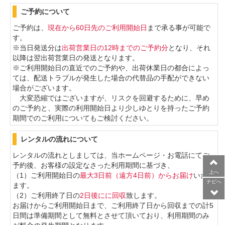
ご予約について
ご予約は、
現在から60日先のご利用開始日
まで承る事が可能で
す。
※当日発送分は
出荷営業日の
12時までのご予約分
となり、それ
以降は翌出荷営業日の発送となります。
※ご利用開始日の直近でのご予約や、出荷休業日の都合によっ
ては、配送トラブルが発生した場合の
代替品の手配ができない
場合がございます。
大変恐縮ではございますが、リスクを回避するために、早め
のご予約と、実際の利用開始日より少しゆとりを持ったご予約
期間でのご利用についてもご検討ください。
レンタルの流れについて
レンタルの流れとしましては、当ホームページ・お電話にてご
予約後、お客様の設定なさった利用期間に基づき、
上へ
（1）ご利用開始日の
最大3日前（遠方4日前）からお届け
いたし
ナビへ
ます。
（2）ご利用終了日の
2日後にに回収
致します。
お届けからご利用開始日まで、ご利用終了日から回収までの計5
日間は準備期間として無料とさせて頂いており、利用期間のみ