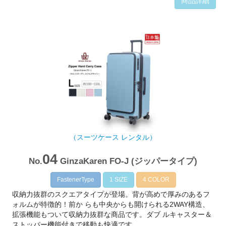
商品詳細
（スーツケース レンタル）
04
No.
GinzaKaren FO-J (ジッパータイプ)
FastenerType
1 SIZE
4 COLOR
収納力抜群のスクエアタイプが登場。背が高めで厚みのあるフ
ォルムが特徴的！前か らも中央からも開けられる2WAY構造、
拡張機能もついて収納力抜群な商品です。ダブ ルキャスター＆
ストッパー機能付きで移動も快適です。