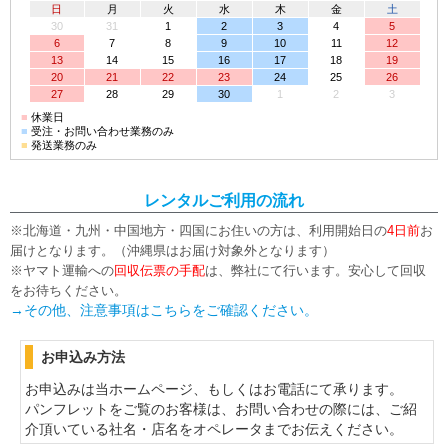
日
月
火
水
木
金
土
30
31
1
2
3
4
5
6
7
8
9
10
11
12
13
14
15
16
17
18
19
20
21
22
23
24
25
26
27
28
29
30
1
2
3
■
休業日
■
受注・お問い合わせ業務のみ
■
発送業務のみ
レンタルご利用の流れ
※北海道・九州・中国地方・四国にお住いの方は、利用開始日の
4日前
お
届けとなります。（沖縄県はお届け対象外となります）
※ヤマト運輸への
回収伝票の手配
は、弊社にて行います。安心して回収
をお待ちください。
→その他、注意事項はこちらをご確認ください。
お申込み方法
お申込みは当ホームページ、もしくはお電話にて承ります。
パンフレットをご覧のお客様は、お問い合わせの際には、ご紹
介頂いている社名・店名をオペレータまでお伝えください。