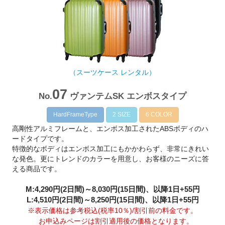
（スーツケース レンタル）
07
No.
ヴァンテムSK エンボスタイプ
HardFrameType
2 SIZE
6 COLOR
高剛性アルミフレームと、エンボス加工されたABSボディのハ
ードタイプです。
特徴的なボディはエンボス加工にもかかわらず、非常にきれい
な発色。更にトレンドのカラーを用意し、お客様のニーズに答
える商品です。
M:4,290円(2日間)～8,030円(15日間)、以降1日+55円
L:4,510円(2日間)～8,250円(15日間)、以降1日+55円
※表示価格は参考税込(税率10％)/割引前の料金です。
お申込みページは割引適用後の価格となります。