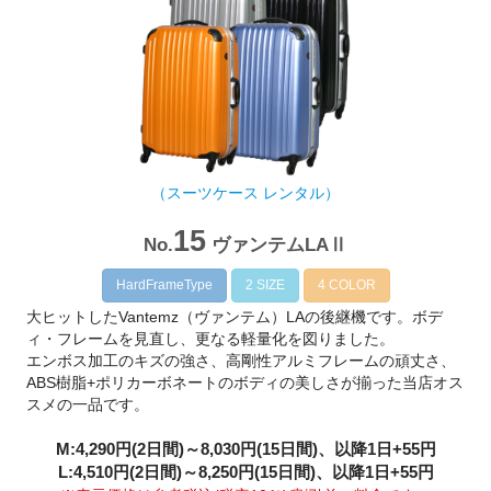
（スーツケース レンタル）
15
No.
ヴァンテムLAⅡ
HardFrameType
2 SIZE
4 COLOR
大ヒットしたVantemz（ヴァンテム）LAの後継機です。ボデ
ィ・フレームを見直し、更なる軽量化を図りました。
エンボス加工のキズの強さ、高剛性アルミフレームの頑丈さ、
ABS樹脂+ポリカーボネートのボディの美しさが揃った当店オス
スメの一品です。
M:4,290円(2日間)～8,030円(15日間)、以降1日+55円
L:4,510円(2日間)～8,250円(15日間)、以降1日+55円