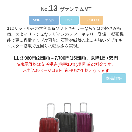
13
No.
ヴァンテムMT
SoftCarryType
1 SIZE
1 COLOR
110リットル超の大容量＆ソフトキャリーならではの軽さが特
徴、スタイリッシュなデザインのソフトキャリー登場！ 拡張機
能で更に容量アップが可能、石畳や絨毯の上にも強いダブルキ
ャスター搭載で足回りの軽快さを実現。
LL:3,960円(2日間)～7,700円(15日間)、以降1日+55円
※表示価格は参考税込(税率10％)/割引前の料金です。
お申込みページは割引適用後の価格となります。
商品詳細