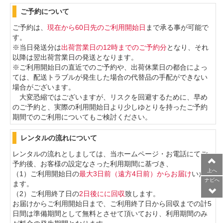
ご予約について
ご予約は、
現在から60日先のご利用開始日
まで承る事が可能で
す。
※当日発送分は
出荷営業日の
12時までのご予約分
となり、それ
以降は翌出荷営業日の発送となります。
※ご利用開始日の直近でのご予約や、出荷休業日の都合によっ
ては、配送トラブルが発生した場合の
代替品の手配ができない
場合がございます。
大変恐縮ではございますが、リスクを回避するために、早め
のご予約と、実際の利用開始日より少しゆとりを持ったご予約
期間でのご利用についてもご検討ください。
レンタルの流れについて
レンタルの流れとしましては、当ホームページ・お電話にてご
予約後、お客様の設定なさった利用期間に基づき、
上へ
（1）ご利用開始日の
最大3日前（遠方4日前）からお届け
いたし
ナビへ
ます。
（2）ご利用終了日の
2日後にに回収
致します。
お届けからご利用開始日まで、ご利用終了日から回収までの計5
日間は準備期間として無料とさせて頂いており、利用期間のみ